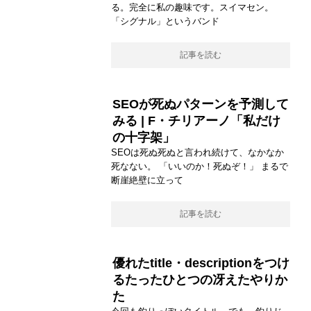
る。完全に私の趣味です。スイマセン。
「シグナル」というバンド
記事を読む
SEOが死ぬパターンを予測して
みる | F・チリアーノ「私だけ
の十字架」
SEOは死ぬ死ぬと言われ続けて、なかなか
死なない。 「いいのか！死ぬぞ！」 まるで
断崖絶壁に立って
記事を読む
優れたtitle・descriptionをつけ
るたったひとつの冴えたやりか
た