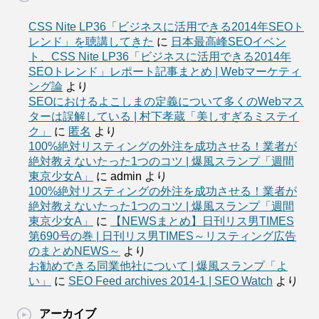
CSS Nite LP36「ビジネスに活用できる2014年SEOト
レンド」を聴講してきた
に
日本最高峰SEOイベン
ト、CSS Nite LP36「ビジネスに活用できる2014年
SEOトレンド」レポート記事まとめ | Webマーケティ
ング論
より
SEOにおけるよこしまの定義について多くのWebマス
ターは誤解している | 村下孝蔵「美しすぎるミステイ
ク」
に
匿名
より
100%絶対リスティングの外注を成功させる！業者が
絶対教えないたった1つのコツ | 爆風スランプ「週間
東京少女A」
に
admin
より
100%絶対リスティングの外注を成功させる！業者が
絶対教えないたった1つのコツ | 爆風スランプ「週間
東京少女A」
に
【NEWSまとめ】日刊リス男TIMES
第690号の巻 | 日刊リス男TIMES～リスティング広告
のまとめNEWS～
より
お勧めできる同業他社について | 爆風スランプ「よ
い」
に
SEO Feed archives 2014-1 | SEO Watch
より
アーカイブ