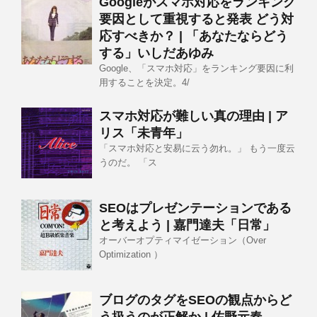
Googleがスマホ対応をランキング
要因として重視すると発表 どう対
応すべきか？ | 「あなたならどう
する」いしだあゆみ
Google、「スマホ対応」をランキング要因に利
用することを決定。4/
スマホ対応が難しい真の理由 | ア
リス「未青年」
「スマホ対応と安易に云う勿れ。」 もう一度云
うのだ。 「ス
SEOはプレゼンテーションである
と考えよう | 嘉門達夫「日常」
オーバーオプティマイゼーション（Over
Optimization ）
ブログのタグをSEOの観点からど