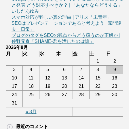
と発表 どう対応すべきか？ | 「あなたならどうする」
いしだあゆみ
スマホ対応が難しい真の理由 | アリス「未青年」
SEOはプレゼンテーションであると考えよう | 嘉門達
夫「日常」
ブログのタグをSEOの観点からどう扱うのが正解か |
佐野元春「SHAME-君を汚したのは誰」
2026年8月
月
火
水
木
金
土
日
1
2
3
4
5
6
7
8
9
10
11
12
13
14
15
16
17
18
19
20
21
22
23
24
25
26
27
28
29
30
31
« 3月
最近のコメント