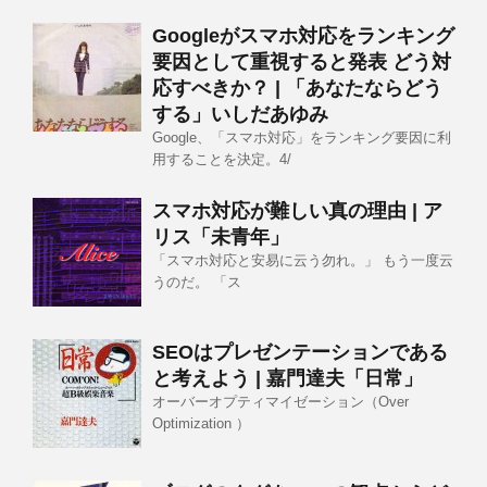
Googleがスマホ対応をランキング
要因として重視すると発表 どう対
応すべきか？ | 「あなたならどう
する」いしだあゆみ
Google、「スマホ対応」をランキング要因に利
用することを決定。4/
スマホ対応が難しい真の理由 | ア
リス「未青年」
「スマホ対応と安易に云う勿れ。」 もう一度云
うのだ。 「ス
SEOはプレゼンテーションである
と考えよう | 嘉門達夫「日常」
オーバーオプティマイゼーション（Over
Optimization ）