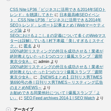
CSS Nite LP36「ビジネスに活用できる2014年SEOト
レンド」を聴講してきた
に
日本最高峰SEOイベン
ト、CSS Nite LP36「ビジネスに活用できる2014年
SEOトレンド」レポート記事まとめ | Webマーケティ
ング論
より
SEOにおけるよこしまの定義について多くのWebマス
ターは誤解している | 村下孝蔵「美しすぎるミステイ
ク」
に
匿名
より
100%絶対リスティングの外注を成功させる！業者が
絶対教えないたった1つのコツ | 爆風スランプ「週間
東京少女A」
に
admin
より
100%絶対リスティングの外注を成功させる！業者が
絶対教えないたった1つのコツ | 爆風スランプ「週間
東京少女A」
に
【NEWSまとめ】日刊リス男TIMES
第690号の巻 | 日刊リス男TIMES～リスティング広告
のまとめNEWS～
より
お勧めできる同業他社について | 爆風スランプ「よ
い」
に
SEO Feed archives 2014-1 | SEO Watch
より
アーカイブ