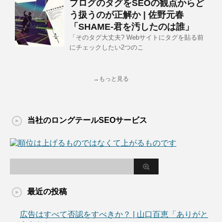
ブログのタグをSEOの観点からど
う扱うのが正解か | 佐野元春
「SHAME-君を汚したのは誰」
「そのタグ大丈夫? Webサイトにタグを貼る前
にチェックしたい2つのこ
→もっと見る
当社のロングテールSEOサービス
最近の投稿
広告はすべて否認をすべきか？ | 山口百恵「ありがと