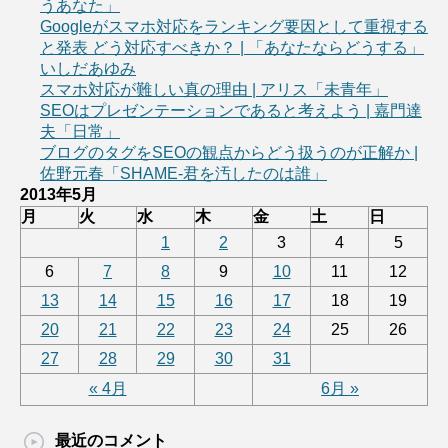
うあなた」
Googleがスマホ対応をランキング要因として重視する
と発表 どう対応すべきか？ | 「あなたならどうする」
いしだあゆみ
スマホ対応が難しい真の理由 | アリス「未青年」
SEOはプレゼンテーションであると考えよう | 嘉門達
夫「日常」
ブログのタグをSEOの観点からどう扱うのが正解か |
佐野元春「SHAME-君を汚したのは誰」
2013年5月
月
火
水
木
金
土
日
1
2
3
4
5
6
7
8
9
10
11
12
13
14
15
16
17
18
19
20
21
22
23
24
25
26
27
28
29
30
31
« 4月
6月 »
最近のコメント