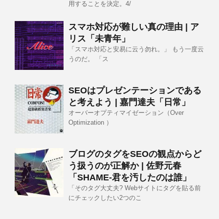
用することを決定。4/
スマホ対応が難しい真の理由 | ア
リス「未青年」
「スマホ対応と安易に云う勿れ。」 もう一度云
うのだ。 「ス
SEOはプレゼンテーションである
と考えよう | 嘉門達夫「日常」
オーバーオプティマイゼーション（Over
Optimization ）
ブログのタグをSEOの観点からど
う扱うのが正解か | 佐野元春
「SHAME-君を汚したのは誰」
「そのタグ大丈夫? Webサイトにタグを貼る前
にチェックしたい2つのこ