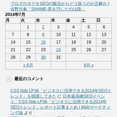
ブログのタグをSEOの観点からどう扱うのが正解か |
佐野元春「SHAME-君を汚したのは誰」
2014年7月
月
火
水
木
金
土
日
1
2
3
4
5
6
7
8
9
10
11
12
13
14
15
16
17
18
19
20
21
22
23
24
25
26
27
28
29
30
31
« 6月
8月 »
最近のコメント
CSS Nite LP36「ビジネスに活用できる2014年SEOト
レンド」を聴講してきた
に
日本最高峰SEOイベン
ト、CSS Nite LP36「ビジネスに活用できる2014年
SEOトレンド」レポート記事まとめ | Webマーケティ
ング論
より