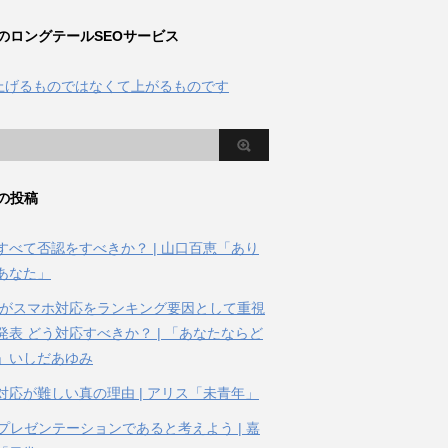
のロングテールSEOサービス
の投稿
すべて否認をすべきか？ | 山口百恵「あり
あなた」
gleがスマホ対応をランキング要因として重視
発表 どう対応すべきか？ | 「あなたならど
」いしだあゆみ
対応が難しい真の理由 | アリス「未青年」
はプレゼンテーションであると考えよう | 嘉