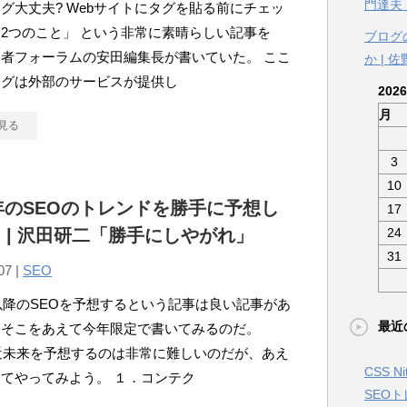
門達夫
グ大丈夫? Webサイトにタグを貼る前にチェッ
2つのこと」 という非常に素晴らしい記事を
ブログ
当者フォーラムの安田編集長が書いていた。 ここ
か | 
タグは外部のサービスが提供し
202
月
見る
3
10
5年のSEOのトレンドを勝手に予想し
17
 | 沢田研二「勝手にしやがれ」
24
31
07 |
SEO
年以降のSEOを予想するという記事は良い記事があ
最近
、そこをあえて今年限定で書いてみるのだ。
近未来を予想するのは非常に難しいのだが、あえ
CSS 
てやってみよう。 １．コンテク
SEO