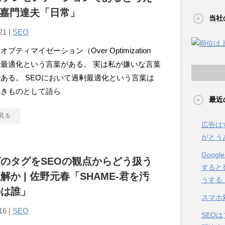
| 嘉門達夫「日常」
当社
21 |
SEO
プティマイゼーション（Over Optimization
最適化という言葉がある。 実は私が嫌いな言葉
ある。 SEOにおいて過剰最適化という言葉は
べきものとして語ら
最近
見る
広告は
がとう
Goo
のタグをSEOの観点からどう扱う
すると
解か | 佐野元春「SHAME-君を汚
うする
のは誰」
スマホ
16 |
SEO
SEO