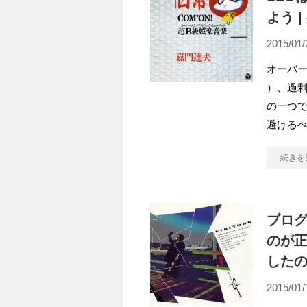
よう 
2015/01/
オーバーオ
）、過剰
の一つで
避ける
続きを
ブログ
のが正
した
2015/01/