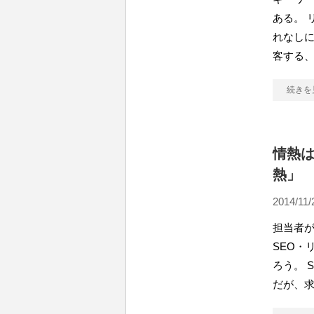
ある。 
れなし
客する
続きを
情熱は
熱」
2014/11/
担当者が
SEO・
ろう。 
だが、