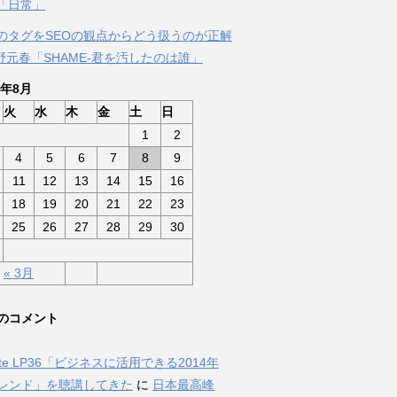
「日常」
のタグをSEOの観点からどう扱うのが正解
佐野元春「SHAME-君を汚したのは誰」
6年8月
火
水
木
金
土
日
1
2
4
5
6
7
8
9
11
12
13
14
15
16
18
19
20
21
22
23
25
26
27
28
29
30
« 3月
のコメント
Nite LP36「ビジネスに活用できる2014年
トレンド」を聴講してきた
に
日本最高峰