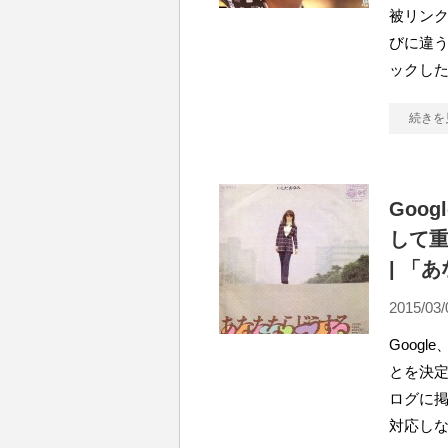
被リン
びに違う
ックした
続きを
Goo
して重
| 「
2015/03/
Goog
とを決定
ログに掲
対応し