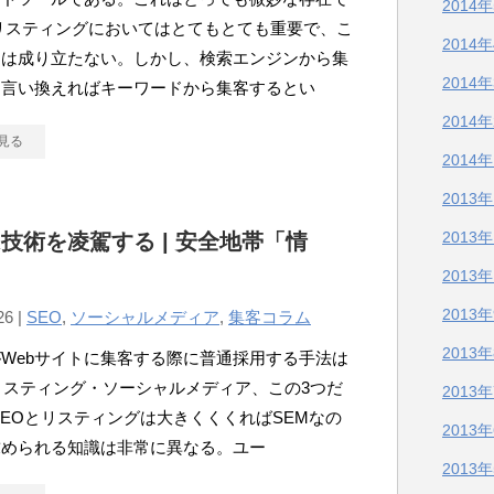
2014
リスティングにおいてはとてもとても重要で、こ
2014
には成り立たない。しかし、検索エンジンから集
2014
、言い換えればキーワードから集客するとい
2014
見る
2014
2013
2013
技術を凌駕する | 安全地帯「情
2013
2013
26 |
SEO
,
ソーシャルメディア
,
集客コラム
2013
Webサイトに集客する際に普通採用する手法は
リスティング・ソーシャルメディア、この3つだ
2013
SEOとリスティングは大きくくくればSEMなの
2013
求められる知識は非常に異なる。ユー
2013