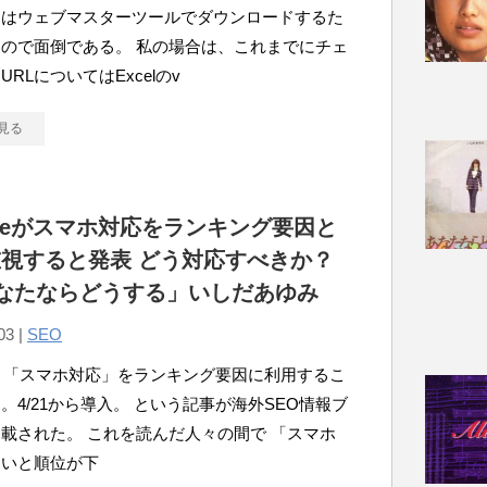
クはウェブマスターツールでダウンロードするた
ので面倒である。 私の場合は、これまでにチェ
URLについてはExcelのv
見る
gleがスマホ対応をランキング要因と
視すると発表 どう対応すべきか？
あなたならどうする」いしだあゆみ
03 |
SEO
le、「スマホ対応」をランキング要因に利用するこ
。4/21から導入。 という記事が海外SEO情報ブ
載された。 これを読んだ人々の間で 「スマホ
ないと順位が下