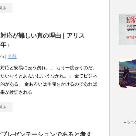
見る
対応が難しい真の理由 | アリス
青年」
25 |
全般
対応と安易に云う勿れ。」 もう一度云うのだ。
たいおうとあんいにいうなかれ。」 全てビジネ
的がある。 金あるいは手間をかけるのであれば
効果が検証される
見る
→もっ
はプレゼンテーションであると考え