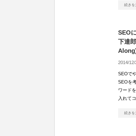
続きを
SEO
下達郎
Alon
2014/12/
SEOで
SEOを
ワード
入れて
続きを