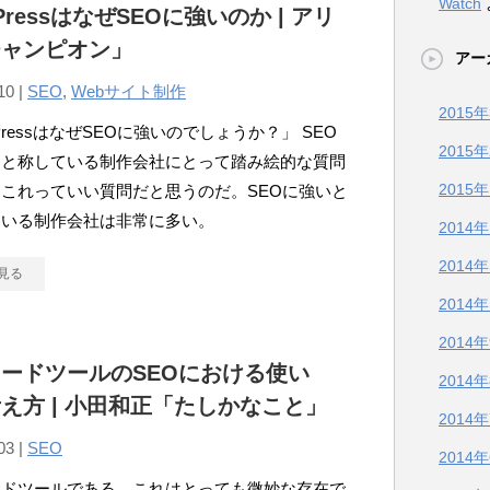
Watch
PressはなぜSEOに強いのか | アリ
チャンピオン」
アー
10 |
SEO
,
Webサイト制作
2015
dPressはなぜSEOに強いのでしょうか？」 SEO
2015
ると称している制作会社にとって踏み絵的な質問
2015
これっていい質問だと思うのだ。SEOに強いと
ている制作会社は非常に多い。
2014
2014
見る
2014
2014
ードツールのSEOにおける使い
2014
え方 | 小田和正「たしかなこと」
2014
03 |
SEO
2014
ードツールである。これはとっても微妙な存在で