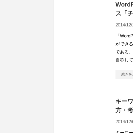
Word
ス「
2014/12/
「Wor
ができ
である。
自称し
続きを
キーワ
方・考
2014/12/
キーワ