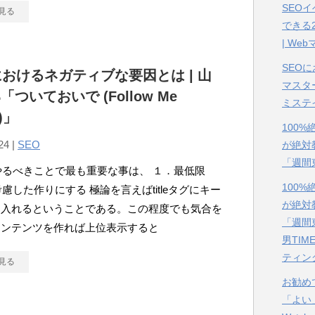
SEOイ
見る
できる
| We
SEO
におけるネガティブな要因とは | 山
マスタ
「ついておいで (Follow Me
ミステ
g)」
100
24 |
SEO
が絶対
「週間
やるべきことで最も重要な事は、 １．最低限
100
考慮した作りにする 極論を言えばtitleタグにキー
が絶対
を入れるということである。この程度でも気合を
「週間
コンテンツを作れば上位表示すると
男TIM
ティン
見る
お勧め
「よい