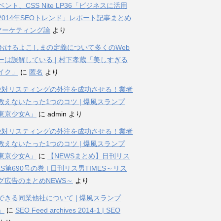
ベント、CSS Nite LP36「ビジネスに活用
2014年SEOトレンド」レポート記事まとめ
bマーケティング論
より
におけるよこしまの定義について多くのWeb
ーは誤解している | 村下孝蔵「美しすぎる
イク」
に
匿名
より
%絶対リスティングの外注を成功させる！業者
教えないたった1つのコツ | 爆風スランプ
東京少女A」
に
admin
より
%絶対リスティングの外注を成功させる！業者
教えないたった1つのコツ | 爆風スランプ
東京少女A」
に
【NEWSまとめ】日刊リス
ES第690号の巻 | 日刊リス男TIMES～リス
グ広告のまとめNEWS～
より
できる同業他社について | 爆風スランプ
」
に
SEO Feed archives 2014-1 | SEO