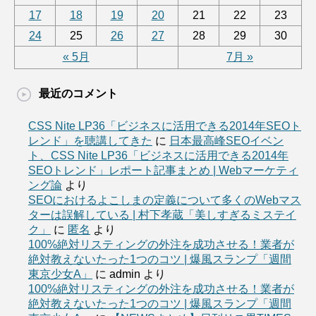
17
18
19
20
21
22
23
24
25
26
27
28
29
30
« 5月
7月 »
最近のコメント
CSS Nite LP36「ビジネスに活用できる2014年SEOト
レンド」を聴講してきた
に
日本最高峰SEOイベン
ト、CSS Nite LP36「ビジネスに活用できる2014年
SEOトレンド」レポート記事まとめ | Webマーケティ
ング論
より
SEOにおけるよこしまの定義について多くのWebマス
ターは誤解している | 村下孝蔵「美しすぎるミステイ
ク」
に
匿名
より
100%絶対リスティングの外注を成功させる！業者が
絶対教えないたった1つのコツ | 爆風スランプ「週間
東京少女A」
に
admin
より
100%絶対リスティングの外注を成功させる！業者が
絶対教えないたった1つのコツ | 爆風スランプ「週間