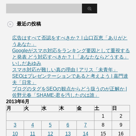
最近の投稿
広告はすべて否認をすべきか？ | 山口百恵「ありがと
うあなた」
Googleがスマホ対応をランキング要因として重視する
と発表 どう対応すべきか？ | 「あなたならどうする」
いしだあゆみ
スマホ対応が難しい真の理由 | アリス「未青年」
SEOはプレゼンテーションであると考えよう | 嘉門達
夫「日常」
ブログのタグをSEOの観点からどう扱うのが正解か |
佐野元春「SHAME-君を汚したのは誰」
2013年6月
月
火
水
木
金
土
日
1
2
3
4
5
6
7
8
9
10
11
12
13
14
15
16