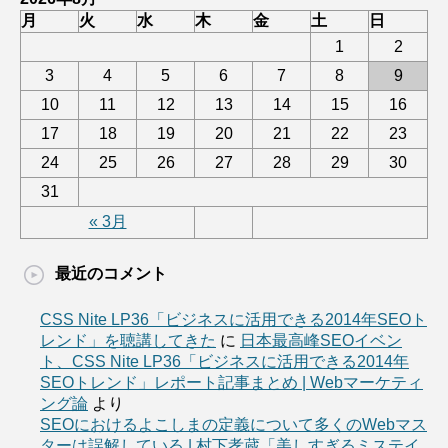
月
火
水
木
金
土
日
1
2
3
4
5
6
7
8
9
10
11
12
13
14
15
16
17
18
19
20
21
22
23
24
25
26
27
28
29
30
31
« 3月
最近のコメント
CSS Nite LP36「ビジネスに活用できる2014年SEOト
レンド」を聴講してきた
に
日本最高峰SEOイベン
ト、CSS Nite LP36「ビジネスに活用できる2014年
SEOトレンド」レポート記事まとめ | Webマーケティ
ング論
より
SEOにおけるよこしまの定義について多くのWebマス
ターは誤解している | 村下孝蔵「美しすぎるミステイ