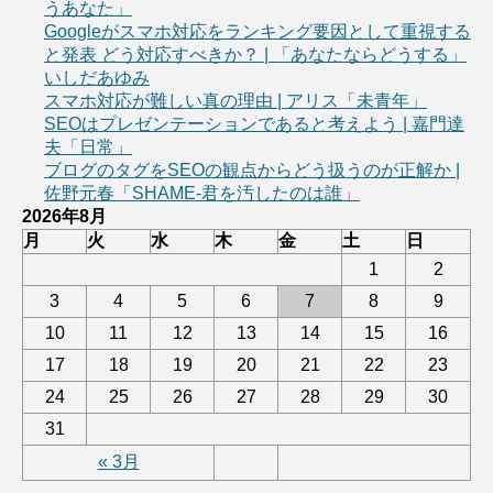
うあなた」
Googleがスマホ対応をランキング要因として重視する
と発表 どう対応すべきか？ | 「あなたならどうする」
いしだあゆみ
スマホ対応が難しい真の理由 | アリス「未青年」
SEOはプレゼンテーションであると考えよう | 嘉門達
夫「日常」
ブログのタグをSEOの観点からどう扱うのが正解か |
佐野元春「SHAME-君を汚したのは誰」
2026年8月
月
火
水
木
金
土
日
1
2
3
4
5
6
7
8
9
10
11
12
13
14
15
16
17
18
19
20
21
22
23
24
25
26
27
28
29
30
31
« 3月