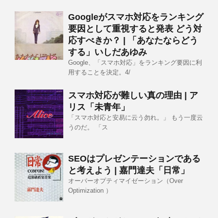
Googleがスマホ対応をランキング
要因として重視すると発表 どう対
応すべきか？ | 「あなたならどう
する」いしだあゆみ
Google、「スマホ対応」をランキング要因に利
用することを決定。4/
スマホ対応が難しい真の理由 | ア
リス「未青年」
「スマホ対応と安易に云う勿れ。」 もう一度云
うのだ。 「ス
SEOはプレゼンテーションである
と考えよう | 嘉門達夫「日常」
オーバーオプティマイゼーション（Over
Optimization ）