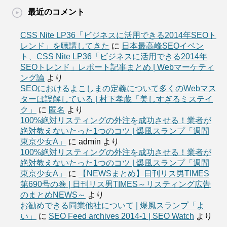
最近のコメント
CSS Nite LP36「ビジネスに活用できる2014年SEOト
レンド」を聴講してきた
に
日本最高峰SEOイベン
ト、CSS Nite LP36「ビジネスに活用できる2014年
SEOトレンド」レポート記事まとめ | Webマーケティ
ング論
より
SEOにおけるよこしまの定義について多くのWebマス
ターは誤解している | 村下孝蔵「美しすぎるミステイ
ク」
に
匿名
より
100%絶対リスティングの外注を成功させる！業者が
絶対教えないたった1つのコツ | 爆風スランプ「週間
東京少女A」
に
admin
より
100%絶対リスティングの外注を成功させる！業者が
絶対教えないたった1つのコツ | 爆風スランプ「週間
東京少女A」
に
【NEWSまとめ】日刊リス男TIMES
第690号の巻 | 日刊リス男TIMES～リスティング広告
のまとめNEWS～
より
お勧めできる同業他社について | 爆風スランプ「よ
い」
に
SEO Feed archives 2014-1 | SEO Watch
より