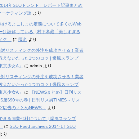
2014年SEOトレンド」レポート記事まとめ
bマーケティング論
より
におけるよこしまの定義について多くのWeb
ーは誤解している | 村下孝蔵「美しすぎる
イク」
に
匿名
より
%絶対リスティングの外注を成功させる！業者
教えないたった1つのコツ | 爆風スランプ
東京少女A」
に
admin
より
%絶対リスティングの外注を成功させる！業者
教えないたった1つのコツ | 爆風スランプ
東京少女A」
に
【NEWSまとめ】日刊リス
ES第690号の巻 | 日刊リス男TIMES～リス
グ広告のまとめNEWS～
より
できる同業他社について | 爆風スランプ
」
に
SEO Feed archives 2014-1 | SEO
より