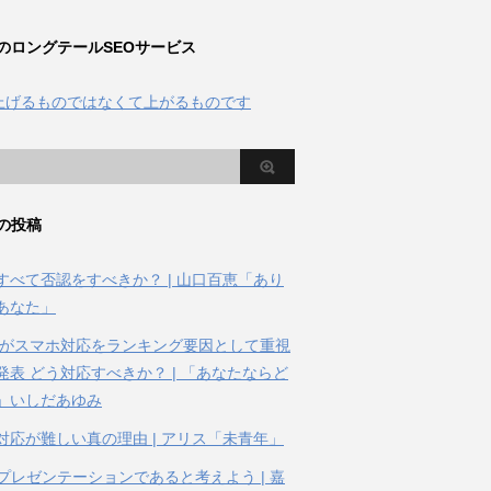
のロングテールSEOサービス
の投稿
すべて否認をすべきか？ | 山口百恵「あり
あなた」
gleがスマホ対応をランキング要因として重視
発表 どう対応すべきか？ | 「あなたならど
」いしだあゆみ
対応が難しい真の理由 | アリス「未青年」
はプレゼンテーションであると考えよう | 嘉