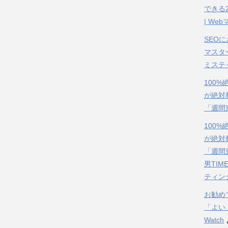
できる
| We
SEO
マスタ
ミステ
100
が絶対
「週間
100
が絶対
「週間
男TIM
ティン
お勧め
「よい
Watch