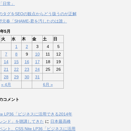
「日常」
のタグをSEOの観点からどう扱うのが正解
佐野元春「SHAME-君を汚したのは誰」
3年5月
火
水
木
金
土
日
1
2
3
4
5
7
8
9
10
11
12
14
15
16
17
18
19
21
22
23
24
25
26
28
29
30
31
« 4月
6月 »
のコメント
Nite LP36「ビジネスに活用できる2014年
トレンド」を聴講してきた
に
日本最高峰
ベント、CSS Nite LP36「ビジネスに活用