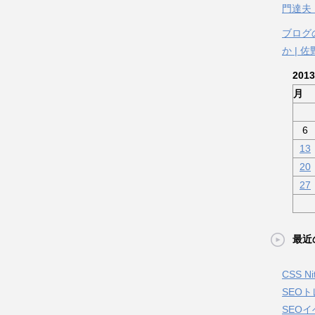
門達夫
ブログ
か | 
201
月
6
13
20
27
最近
CSS 
SEO
SEOイ