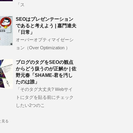
「ス
SEOはプレゼンテーション
であると考えよう | 嘉門達夫
「日常」
オーバーオプティマイゼーシ
ョン（Over Optimization ）
ブログのタグをSEOの観点
からどう扱うのが正解か | 佐
野元春「SHAME-君を汚し
たのは誰」
「そのタグ大丈夫? Webサイ
トにタグを貼る前にチェック
したい2つのこ
と見る