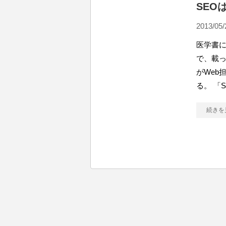
SEO
2013/05/
医学書
で、載っ
がWeb
る。 「
続きを