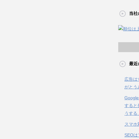
当社
最近
広告は
がとう
Goo
すると
うする
スマホ
SEO