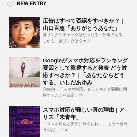
NEW ENTRY
広告はすべて否認をすべきか？ |
山口百恵「ありがとうあなた」
被リンクのチェックはかったるい仕事である。
しかも、被リンクはウェブ
Googleがスマホ対応をランキング
要因として重視すると発表 どう対
応すべきか？ | 「あなたならどう
する」いしだあゆみ
Google、「スマホ対応」をランキング要因に利
用することを決定。4/
スマホ対応が難しい真の理由 | ア
リス「未青年」
「スマホ対応と安易に云う勿れ。」 もう一度云
うのだ。 「ス