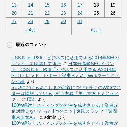
13
14
15
16
17
18
19
20
21
22
23
24
25
26
27
28
29
30
31
« 4月
6月 »
最近のコメント
CSS Nite LP36「ビジネスに活用できる2014年SEOト
レンド」を聴講してきた
に
日本最高峰SEOイベン
ト、CSS Nite LP36「ビジネスに活用できる2014年
SEOトレンド」レポート記事まとめ | Webマーケティ
ング論
より
SEOにおけるよこしまの定義について多くのWebマス
ターは誤解している | 村下孝蔵「美しすぎるミステイ
ク」
に
匿名
より
100%絶対リスティングの外注を成功させる！業者が
絶対教えないたった1つのコツ | 爆風スランプ「週間
東京少女A」
に
admin
より
100%絶対リスティングの外注を成功させる！業者が