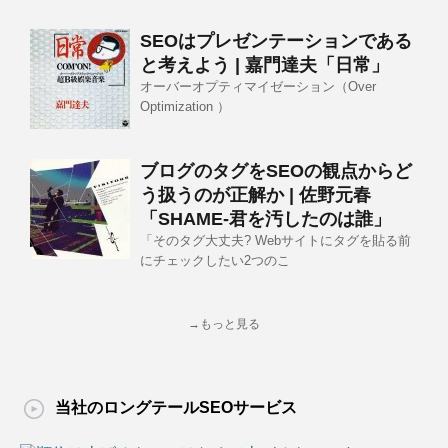
SEOはプレゼンテーションである
と考えよう | 嘉門達夫「日常」
オーバーオプティマイゼーション（Over
Optimization ）
ブログのタグをSEOの観点からど
う扱うのが正解か | 佐野元春
「SHAME-君を汚したのは誰」
「そのタグ大丈夫? Webサイトにタグを貼る前
にチェックしたい2つのこ
→もっと見る
当社のロングテールSEOサービス