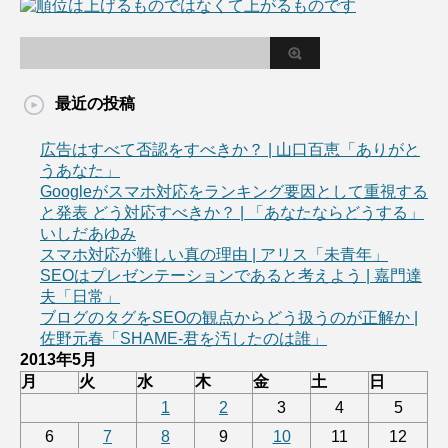
最近の投稿
広告はすべて否認をすべきか？ | 山口百恵「ありがと
うあなた」
Googleがスマホ対応をランキング要因として重視する
と発表 どう対応すべきか？ | 「あなたならどうする」
いしだあゆみ
スマホ対応が難しい真の理由 | アリス「未青年」
SEOはプレゼンテーションであると考えよう | 嘉門達
夫「日常」
ブログのタグをSEOの観点からどう扱うのが正解か |
佐野元春「SHAME-君を汚したのは誰」
2013年5月
月
火
水
木
金
土
日
1
2
3
4
5
6
7
8
9
10
11
12