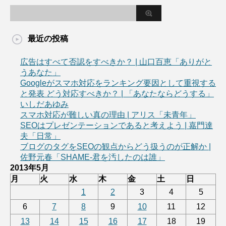
最近の投稿
広告はすべて否認をすべきか？ | 山口百恵「ありがと
うあなた」
Googleがスマホ対応をランキング要因として重視する
と発表 どう対応すべきか？ | 「あなたならどうする」
いしだあゆみ
スマホ対応が難しい真の理由 | アリス「未青年」
SEOはプレゼンテーションであると考えよう | 嘉門達
夫「日常」
ブログのタグをSEOの観点からどう扱うのが正解か |
佐野元春「SHAME-君を汚したのは誰」
2013年5月
月
火
水
木
金
土
日
1
2
3
4
5
6
7
8
9
10
11
12
13
14
15
16
17
18
19