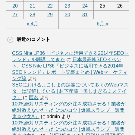
20
21
22
23
24
25
26
27
28
29
30
31
« 4月
6月 »
最近のコメント
CSS Nite LP36「ビジネスに活用できる2014年SEOト
レンド」を聴講してきた
に
日本最高峰SEOイベン
ト、CSS Nite LP36「ビジネスに活用できる2014年
SEOトレンド」レポート記事まとめ | Webマーケティ
ング論
より
SEOにおけるよこしまの定義について多くのWebマス
ターは誤解している | 村下孝蔵「美しすぎるミステイ
ク」
に
匿名
より
100%絶対リスティングの外注を成功させる！業者が
絶対教えないたった1つのコツ | 爆風スランプ「週間
東京少女A」
に
admin
より
100%絶対リスティングの外注を成功させる！業者が
絶対教えないたった1つのコツ | 爆風スランプ「週間