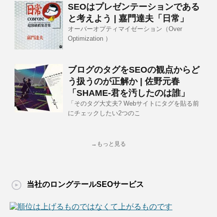
SEOはプレゼンテーションである
と考えよう | 嘉門達夫「日常」
オーバーオプティマイゼーション（Over
Optimization ）
ブログのタグをSEOの観点からど
う扱うのが正解か | 佐野元春
「SHAME-君を汚したのは誰」
「そのタグ大丈夫? Webサイトにタグを貼る前
にチェックしたい2つのこ
→もっと見る
当社のロングテールSEOサービス