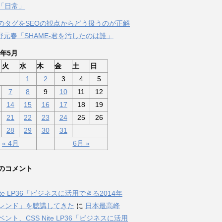
「日常」
のタグをSEOの観点からどう扱うのが正解
佐野元春「SHAME-君を汚したのは誰」
3年5月
火
水
木
金
土
日
1
2
3
4
5
7
8
9
10
11
12
14
15
16
17
18
19
21
22
23
24
25
26
28
29
30
31
« 4月
6月 »
のコメント
Nite LP36「ビジネスに活用できる2014年
トレンド」を聴講してきた
に
日本最高峰
ベント、CSS Nite LP36「ビジネスに活用