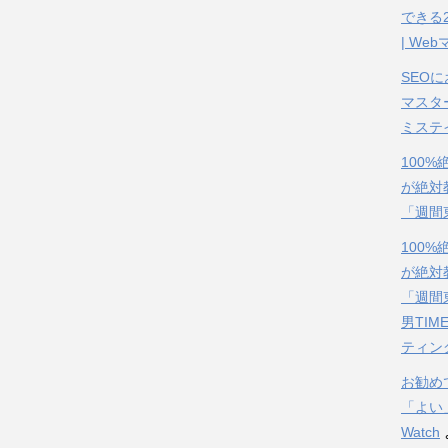
できる
| We
SEO
マスタ
ミステ
100
が絶対
「週間
100
が絶対
「週間
男TIM
ティン
お勧め
「よい
Watch