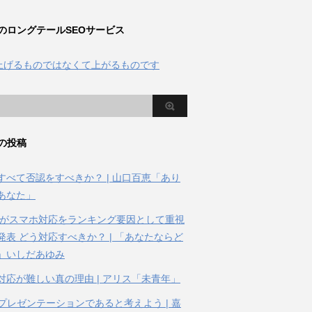
のロングテールSEOサービス
の投稿
すべて否認をすべきか？ | 山口百恵「あり
あなた」
gleがスマホ対応をランキング要因として重視
発表 どう対応すべきか？ | 「あなたならど
」いしだあゆみ
対応が難しい真の理由 | アリス「未青年」
はプレゼンテーションであると考えよう | 嘉