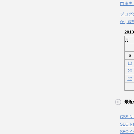
門達夫
ブログ
か | 
201
月
6
13
20
27
最近
CSS 
SEO
SEOイ