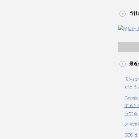
当社
最近
広告は
がとう
Goo
すると
うする
スマホ
SEO