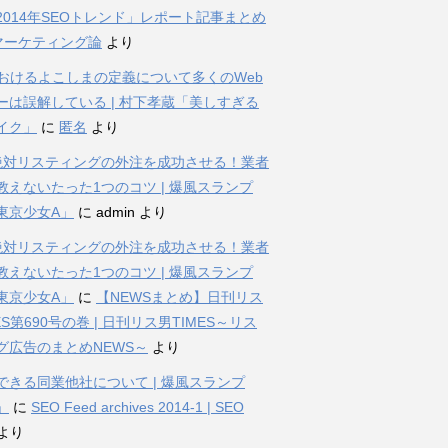
2014年SEOトレンド」レポート記事まとめ
bマーケティング論
より
におけるよこしまの定義について多くのWeb
ーは誤解している | 村下孝蔵「美しすぎる
イク」
に
匿名
より
%絶対リスティングの外注を成功させる！業者
教えないたった1つのコツ | 爆風スランプ
東京少女A」
に
admin
より
%絶対リスティングの外注を成功させる！業者
教えないたった1つのコツ | 爆風スランプ
東京少女A」
に
【NEWSまとめ】日刊リス
ES第690号の巻 | 日刊リス男TIMES～リス
グ広告のまとめNEWS～
より
できる同業他社について | 爆風スランプ
」
に
SEO Feed archives 2014-1 | SEO
より