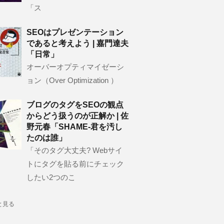
「ス
SEOはプレゼンテーション
であると考えよう | 嘉門達夫
「日常」
オーバーオプティマイゼーシ
ョン（Over Optimization ）
ブログのタグをSEOの観点
からどう扱うのが正解か | 佐
野元春「SHAME-君を汚し
たのは誰」
「そのタグ大丈夫? Webサイ
トにタグを貼る前にチェック
したい2つのこ
と見る