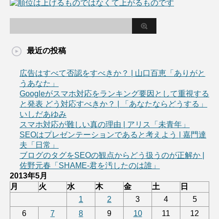
最近の投稿
広告はすべて否認をすべきか？ | 山口百恵「ありがと
うあなた」
Googleがスマホ対応をランキング要因として重視する
と発表 どう対応すべきか？ | 「あなたならどうする」
いしだあゆみ
スマホ対応が難しい真の理由 | アリス「未青年」
SEOはプレゼンテーションであると考えよう | 嘉門達
夫「日常」
ブログのタグをSEOの観点からどう扱うのが正解か |
佐野元春「SHAME-君を汚したのは誰」
2013年5月
月
火
水
木
金
土
日
1
2
3
4
5
6
7
8
9
10
11
12