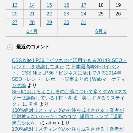
13
14
15
16
17
18
19
20
21
22
23
24
25
26
27
28
29
30
31
« 4月
6月 »
最近のコメント
CSS Nite LP36「ビジネスに活用できる2014年SEOト
レンド」を聴講してきた
に
日本最高峰SEOイベン
ト、CSS Nite LP36「ビジネスに活用できる2014年
SEOトレンド」レポート記事まとめ | Webマーケティ
ング論
より
SEOにおけるよこしまの定義について多くのWebマス
ターは誤解している | 村下孝蔵「美しすぎるミステイ
ク」
に
匿名
より
100%絶対リスティングの外注を成功させる！業者が
絶対教えないたった1つのコツ | 爆風スランプ「週間
東京少女A」
に
admin
より
100%絶対リスティングの外注を成功させる！業者が