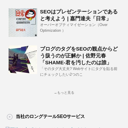
SEOはプレゼンテーションである
と考えよう | 嘉門達夫「日常」
オーバーオプティマイゼーション（Over
Optimization ）
ブログのタグをSEOの観点からど
う扱うのが正解か | 佐野元春
「SHAME-君を汚したのは誰」
「そのタグ大丈夫? Webサイトにタグを貼る前
にチェックしたい2つのこ
→もっと見る
当社のロングテールSEOサービス