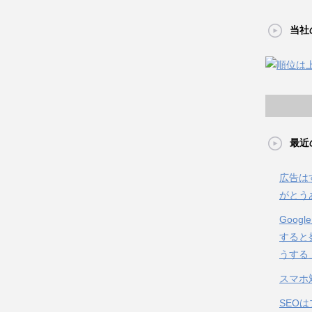
当社
最近
広告は
がとう
Goo
すると
うする
スマホ
SEO