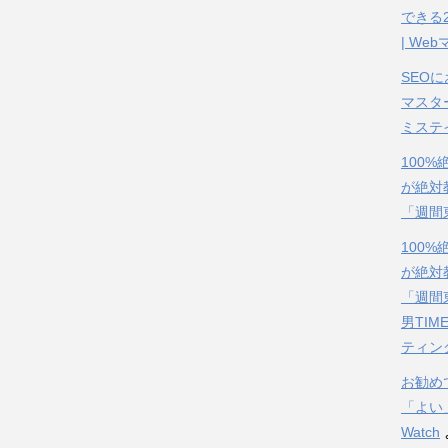
できる
| We
SEO
マスタ
ミステ
100
が絶対
「週間
100
が絶対
「週間
男TIM
ティン
お勧め
「よい
Watch