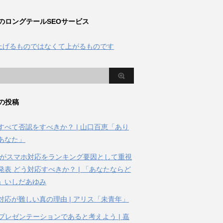
のロングテールSEOサービス
の投稿
すべて否認をすべきか？ | 山口百恵「あり
あなた」
gleがスマホ対応をランキング要因として重視
発表 どう対応すべきか？ | 「あなたならど
」いしだあゆみ
対応が難しい真の理由 | アリス「未青年」
はプレゼンテーションであると考えよう | 嘉