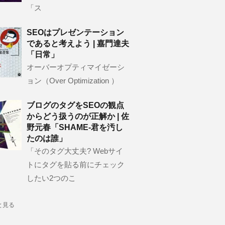
「ス
SEOはプレゼンテーション
であると考えよう | 嘉門達夫
「日常」
オーバーオプティマイゼーシ
ョン（Over Optimization ）
ブログのタグをSEOの観点
からどう扱うのが正解か | 佐
野元春「SHAME-君を汚し
たのは誰」
「そのタグ大丈夫? Webサイ
トにタグを貼る前にチェック
したい2つのこ
と見る