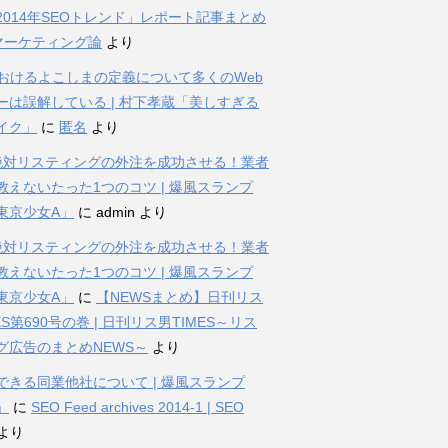
2014年SEOトレンド」レポート記事まとめ
bマーケティング論
より
におけるよこしまの定義について多くのWeb
ーは誤解している | 村下孝蔵「美しすぎる
イク」
に
匿名
より
%絶対リスティングの外注を成功させる！業者
教えないたった1つのコツ | 爆風スランプ
東京少女A」
に
admin
より
%絶対リスティングの外注を成功させる！業者
教えないたった1つのコツ | 爆風スランプ
東京少女A」
に
【NEWSまとめ】日刊リス
ES第690号の巻 | 日刊リス男TIMES～リス
グ広告のまとめNEWS～
より
できる同業他社について | 爆風スランプ
」
に
SEO Feed archives 2014-1 | SEO
より