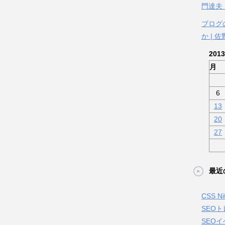
門達夫
ブログ
か | 
201
月
6
13
20
27
最近
CSS 
SEO
SEOイ