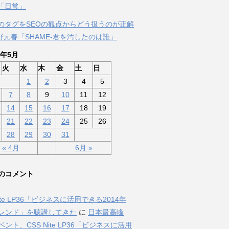
「日常」
のタグをSEOの観点からどう扱うのが正解
佐野元春「SHAME-君を汚したのは誰」
3年5月
火
水
木
金
土
日
1
2
3
4
5
7
8
9
10
11
12
14
15
16
17
18
19
21
22
23
24
25
26
28
29
30
31
« 4月
6月 »
のコメント
Nite LP36「ビジネスに活用できる2014年
トレンド」を聴講してきた
に
日本最高峰
ベント、CSS Nite LP36「ビジネスに活用