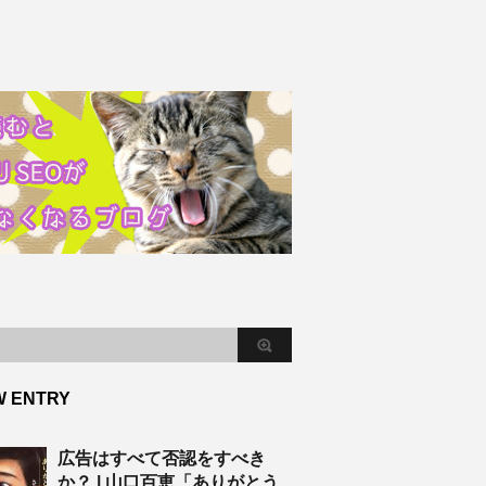
W ENTRY
広告はすべて否認をすべき
か？ | 山口百恵「ありがとう