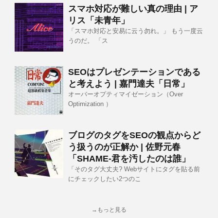
スマホ対応が難しい真の理由 | ア
リス「未青年」
「スマホ対応と安易に云う勿れ。」 もう一度云
うのだ。 「ス
SEOはプレゼンテーションである
と考えよう | 嘉門達夫「日常」
オーバーオプティマイゼーション（Over
Optimization ）
ブログのタグをSEOの観点からど
う扱うのが正解か | 佐野元春
「SHAME-君を汚したのは誰」
「そのタグ大丈夫? Webサイトにタグを貼る前
にチェックしたい2つのこ
→もっと見る