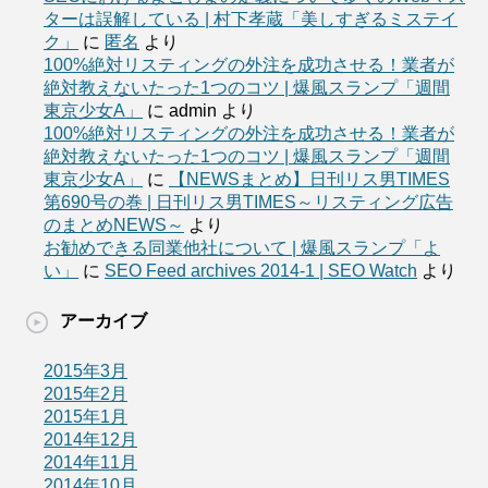
ターは誤解している | 村下孝蔵「美しすぎるミステイ
ク」
に
匿名
より
100%絶対リスティングの外注を成功させる！業者が
絶対教えないたった1つのコツ | 爆風スランプ「週間
東京少女A」
に
admin
より
100%絶対リスティングの外注を成功させる！業者が
絶対教えないたった1つのコツ | 爆風スランプ「週間
東京少女A」
に
【NEWSまとめ】日刊リス男TIMES
第690号の巻 | 日刊リス男TIMES～リスティング広告
のまとめNEWS～
より
お勧めできる同業他社について | 爆風スランプ「よ
い」
に
SEO Feed archives 2014-1 | SEO Watch
より
アーカイブ
2015年3月
2015年2月
2015年1月
2014年12月
2014年11月
2014年10月