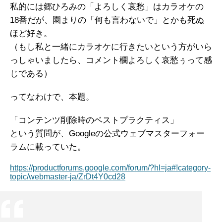
私的には郷ひろみの「よろしく哀愁」はカラオケの
18番だが、園まりの「何も言わないで」とかも死ぬ
ほど好き。
（もし私と一緒にカラオケに行きたいという方がいら
っしゃいましたら、コメント欄よろしく哀愁ぅって感
じである）
ってなわけで、本題。
「コンテンツ削除時のベストプラクティス」
という質問が、Googleの公式ウェブマスターフォー
ラムに載っていた。
https://productforums.google.com/forum/?hl=ja#!category-
topic/webmaster-ja/ZrDt4Y0cd28