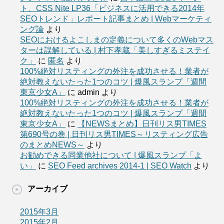
ト、CSS Nite LP36「ビジネスに活用できる2014年
SEOトレンド」レポート記事まとめ | Webマーケティ
ング論
より
SEOにおけるよこしまの定義について多くのWebマス
ターは誤解している | 村下孝蔵「美しすぎるミステイ
ク」
に
匿名
より
100%絶対リスティングの外注を成功させる！業者が
絶対教えないたった1つのコツ | 爆風スランプ「週間
東京少女A」
に
admin
より
100%絶対リスティングの外注を成功させる！業者が
絶対教えないたった1つのコツ | 爆風スランプ「週間
東京少女A」
に
【NEWSまとめ】日刊リス男TIMES
第690号の巻 | 日刊リス男TIMES～リスティング広告
のまとめNEWS～
より
お勧めできる同業他社について | 爆風スランプ「よ
い」
に
SEO Feed archives 2014-1 | SEO Watch
より
アーカイブ
2015年3月
2015年2月