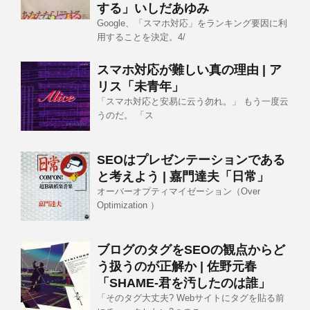
する」いしだあゆみ
Google、「スマホ対応」をランキング要因に利
用することを決定。4/
スマホ対応が難しい真の理由 | ア
リス「未青年」
「スマホ対応と安易に云う勿れ。」 もう一度云
うのだ。 「ス
SEOはプレゼンテーションである
と考えよう | 嘉門達夫「日常」
オーバーオプティマイゼーション（Over
Optimization ）
ブログのタグをSEOの観点からど
う扱うのが正解か | 佐野元春
「SHAME-君を汚したのは誰」
「そのタグ大丈夫? Webサイトにタグを貼る前