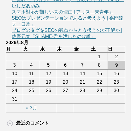
いしだあゆみ
スマホ対応が難しい真の理由 | アリス「未青年」
SEOはプレゼンテーションであると考えよう | 嘉門達
夫「日常」
ブログのタグをSEOの観点からどう扱うのが正解か |
佐野元春「SHAME-君を汚したのは誰」
2026年8月
月
火
水
木
金
土
日
1
2
3
4
5
6
7
8
9
10
11
12
13
14
15
16
17
18
19
20
21
22
23
24
25
26
27
28
29
30
31
« 3月
最近のコメント