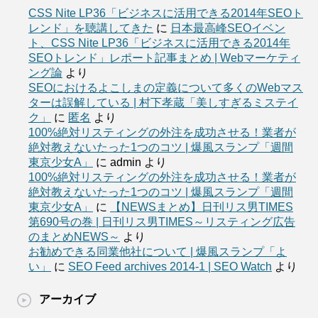
CSS Nite LP36「ビジネスに活用できる2014年SEOト
レンド」を聴講してきた
に
日本最高峰SEOイベン
ト、CSS Nite LP36「ビジネスに活用できる2014年
SEOトレンド」レポート記事まとめ | Webマーケティ
ング論
より
SEOにおけるよこしまの定義について多くのWebマス
ターは誤解している | 村下孝蔵「美しすぎるミステイ
ク」
に
匿名
より
100%絶対リスティングの外注を成功させる！業者が
絶対教えないたった1つのコツ | 爆風スランプ「週間
東京少女A」
に
admin
より
100%絶対リスティングの外注を成功させる！業者が
絶対教えないたった1つのコツ | 爆風スランプ「週間
東京少女A」
に
【NEWSまとめ】日刊リス男TIMES
第690号の巻 | 日刊リス男TIMES～リスティング広告
のまとめNEWS～
より
お勧めできる同業他社について | 爆風スランプ「よ
い」
に
SEO Feed archives 2014-1 | SEO Watch
より
アーカイブ