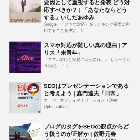
要因として重視すると発表 どう対
応すべきか？ | 「あなたならどう
する」いしだあゆみ
Google、「スマホ対応」をランキング要因に利
用することを決定。4/
スマホ対応が難しい真の理由 | ア
リス「未青年」
「スマホ対応と安易に云う勿れ。」 もう一度云
うのだ。 「ス
SEOはプレゼンテーションである
と考えよう | 嘉門達夫「日常」
オーバーオプティマイゼーション（Over
Optimization ）
ブログのタグをSEOの観点からど
う扱うのが正解か | 佐野元春