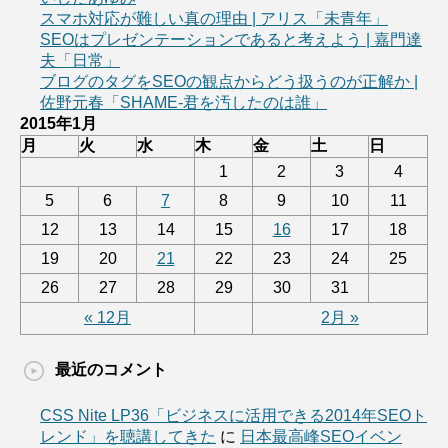
スマホ対応が難しい真の理由 | アリス「未青年」
SEOはプレゼンテーションであると考えよう | 嘉門達
夫「日常」
ブログのタグをSEOの観点からどう扱うのが正解か |
佐野元春「SHAME-君を汚したのは誰」
2015年1月
月
火
水
木
金
土
日
1
2
3
4
5
6
7
8
9
10
11
12
13
14
15
16
17
18
19
20
21
22
23
24
25
26
27
28
29
30
31
« 12月
2月 »
最近のコメント
CSS Nite LP36「ビジネスに活用できる2014年SEOト
レンド」を聴講してきた
に
日本最高峰SEOイベン