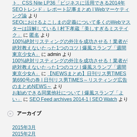
ト、CSS Nite LP36「ビジネスに活用できる2014年
SEOトレンド」レポート記事まとめ | Webマーケティ
ング論
より
SEOにおけるよこしまの定義について多くのWebマス
ターは誤解している | 村下孝蔵「美しすぎるミステイ
ク」
に
匿名
より
100%絶対リスティングの外注を成功させる！業者が
絶対教えないたった1つのコツ | 爆風スランプ「週間
東京少女A」
に
admin
より
100%絶対リスティングの外注を成功させる！業者が
絶対教えないたった1つのコツ | 爆風スランプ「週間
東京少女A」
に
【NEWSまとめ】日刊リス男TIMES
第690号の巻 | 日刊リス男TIMES～リスティング広告
のまとめNEWS～
より
お勧めできる同業他社について | 爆風スランプ「よ
い」
に
SEO Feed archives 2014-1 | SEO Watch
より
アーカイブ
2015年3月
2015年2月