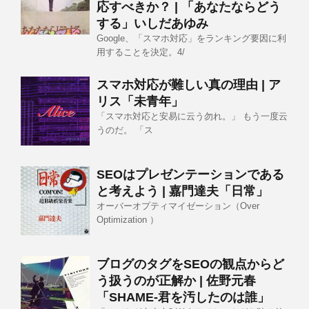
応すべきか？ | 「あなたならどう
する」いしだあゆみ
Google、「スマホ対応」をランキング要因に利
用することを決定。4/
スマホ対応が難しい真の理由 | ア
リス「未青年」
「スマホ対応と安易に云う勿れ。」 もう一度云
うのだ。 「ス
SEOはプレゼンテーションである
と考えよう | 嘉門達夫「日常」
オーバーオプティマイゼーション（Over
Optimization ）
ブログのタグをSEOの観点からど
う扱うのが正解か | 佐野元春
「SHAME-君を汚したのは誰」