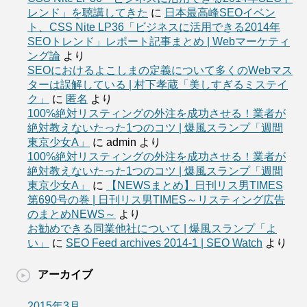
レンド」を聴講してきた
に
日本最高峰SEOイベン
ト、CSS Nite LP36「ビジネスに活用できる2014年
SEOトレンド」レポート記事まとめ | Webマーケティ
ング論
より
SEOにおけるよこしまの定義について多くのWebマス
ターは誤解している | 村下孝蔵「美しすぎるミステイ
ク」
に
匿名
より
100%絶対リスティングの外注を成功させる！業者が
絶対教えないたった1つのコツ | 爆風スランプ「週間
東京少女A」
に
admin
より
100%絶対リスティングの外注を成功させる！業者が
絶対教えないたった1つのコツ | 爆風スランプ「週間
東京少女A」
に
【NEWSまとめ】日刊リス男TIMES
第690号の巻 | 日刊リス男TIMES～リスティング広告
のまとめNEWS～
より
お勧めできる同業他社について | 爆風スランプ「よ
い」
に
SEO Feed archives 2014-1 | SEO Watch
より
アーカイブ
2015年3月