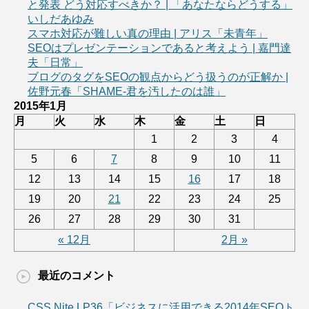
と発表 どう対応すべきか？ | 「あなたならどうする」
いしだあゆみ
スマホ対応が難しい真の理由 | アリス「未青年」
SEOはプレゼンテーションであると考えよう | 嘉門達
夫「日常」
ブログのタグをSEOの観点からどう扱うのが正解か |
佐野元春「SHAME-君を汚したのは誰」
2015年1月
月
火
水
木
金
土
日
1
2
3
4
5
6
7
8
9
10
11
12
13
14
15
16
17
18
19
20
21
22
23
24
25
26
27
28
29
30
31
« 12月
2月 »
最近のコメント
CSS Nite LP36「ビジネスに活用できる2014年SEOト