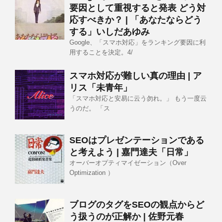
要因として重視すると発表 どう対
応すべきか？ | 「あなたならどう
する」いしだあゆみ
Google、「スマホ対応」をランキング要因に利
用することを決定。4/
スマホ対応が難しい真の理由 | ア
リス「未青年」
「スマホ対応と安易に云う勿れ。」 もう一度云
うのだ。 「ス
SEOはプレゼンテーションである
と考えよう | 嘉門達夫「日常」
オーバーオプティマイゼーション（Over
Optimization ）
ブログのタグをSEOの観点からど
う扱うのが正解か | 佐野元春