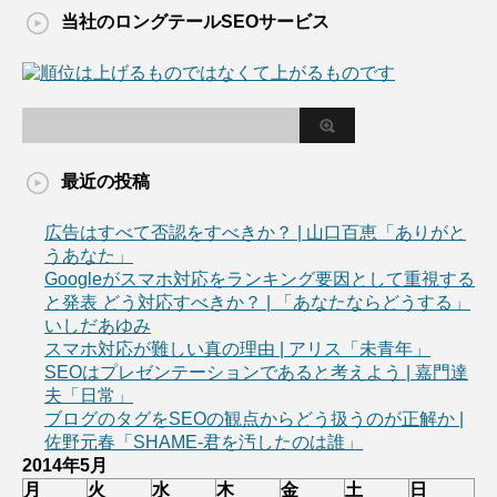
当社のロングテールSEOサービス
最近の投稿
広告はすべて否認をすべきか？ | 山口百恵「ありがと
うあなた」
Googleがスマホ対応をランキング要因として重視する
と発表 どう対応すべきか？ | 「あなたならどうする」
いしだあゆみ
スマホ対応が難しい真の理由 | アリス「未青年」
SEOはプレゼンテーションであると考えよう | 嘉門達
夫「日常」
ブログのタグをSEOの観点からどう扱うのが正解か |
佐野元春「SHAME-君を汚したのは誰」
2014年5月
月
火
水
木
金
土
日