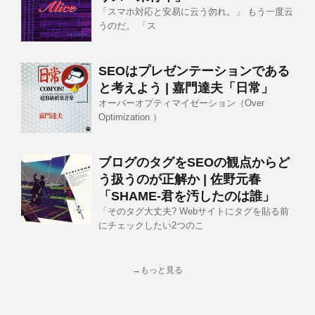
「スマホ対応と安易に云う勿れ。」 もう一度云
うのだ。 「ス
SEOはプレゼンテーションである
と考えよう | 嘉門達夫「日常」
オーバーオプティマイゼーション（Over
Optimization ）
ブログのタグをSEOの観点からど
う扱うのが正解か | 佐野元春
「SHAME-君を汚したのは誰」
「そのタグ大丈夫? Webサイトにタグを貼る前
にチェックしたい2つのこ
→もっと見る