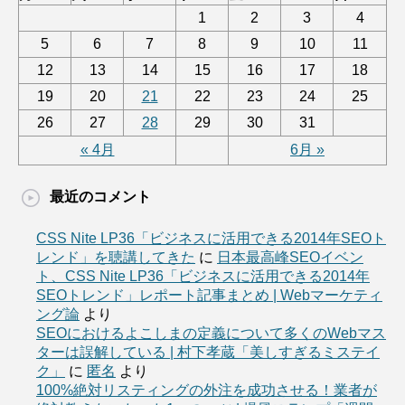
1
2
3
4
5
6
7
8
9
10
11
12
13
14
15
16
17
18
19
20
21
22
23
24
25
26
27
28
29
30
31
« 4月
6月 »
最近のコメント
CSS Nite LP36「ビジネスに活用できる2014年SEOト
レンド」を聴講してきた
に
日本最高峰SEOイベン
ト、CSS Nite LP36「ビジネスに活用できる2014年
SEOトレンド」レポート記事まとめ | Webマーケティ
ング論
より
SEOにおけるよこしまの定義について多くのWebマス
ターは誤解している | 村下孝蔵「美しすぎるミステイ
ク」
に
匿名
より
100%絶対リスティングの外注を成功させる！業者が