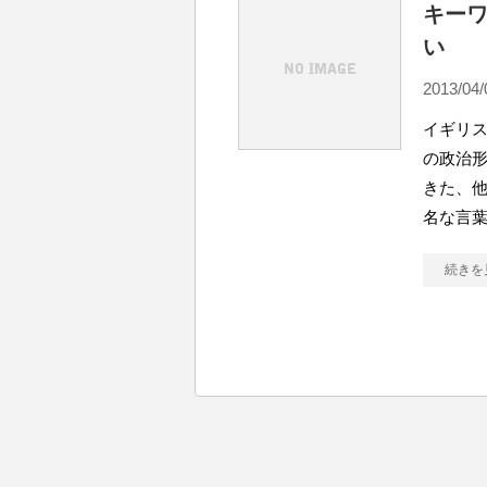
キー
い
2013/04/
イギリス
の政治
きた、他
名な言
続きを