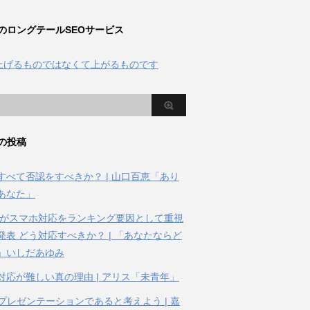
のロングテールSEOサービス
の投稿
すべて否認をすべきか？ | 山口百恵「あり
あなた」
gleがスマホ対応をランキング要因として重視
発表 どう対応すべきか？ | 「あなたならど
」いしだあゆみ
対応が難しい真の理由 | アリス「未青年」
はプレゼンテーションであると考えよう | 嘉