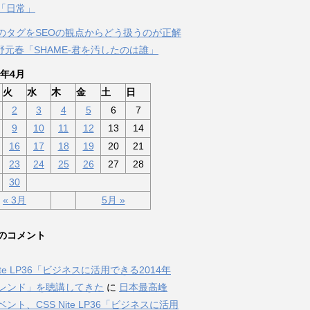
「日常」
のタグをSEOの観点からどう扱うのが正解
佐野元春「SHAME-君を汚したのは誰」
3年4月
火
水
木
金
土
日
2
3
4
5
6
7
9
10
11
12
13
14
16
17
18
19
20
21
23
24
25
26
27
28
30
« 3月
5月 »
のコメント
Nite LP36「ビジネスに活用できる2014年
トレンド」を聴講してきた
に
日本最高峰
ベント、CSS Nite LP36「ビジネスに活用