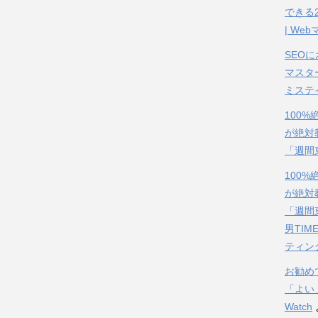
できる
| We
SEO
マスタ
ミステ
100
が絶対
「週間
100
が絶対
「週間
男TIM
ティン
お勧め
「よい
Watch