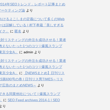
2014年SEOトレンド」レポート記事まとめ
bマーケティング論
より
におけるよこしまの定義について多くのWeb
ーは誤解している | 村下孝蔵「美しすぎる
イク」
に
匿名
より
%絶対リスティングの外注を成功させる！業者
教えないたった1つのコツ | 爆風スランプ
東京少女A」
に
admin
より
%絶対リスティングの外注を成功させる！業者
教えないたった1つのコツ | 爆風スランプ
東京少女A」
に
【NEWSまとめ】日刊リス
ES第690号の巻 | 日刊リス男TIMES～リス
グ広告のまとめNEWS～
より
できる同業他社について | 爆風スランプ
」
に
SEO Feed archives 2014-1 | SEO
より