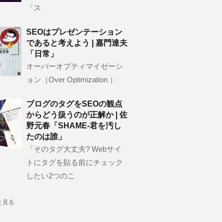
「ス
SEOはプレゼンテーション
であると考えよう | 嘉門達夫
「日常」
オーバーオプティマイゼーシ
ョン（Over Optimization ）
ブログのタグをSEOの観点
からどう扱うのが正解か | 佐
野元春「SHAME-君を汚し
たのは誰」
「そのタグ大丈夫? Webサイ
トにタグを貼る前にチェック
したい2つのこ
と見る