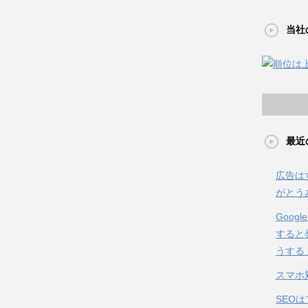
当社
最近
広告は
がとう
Goo
すると
うする
スマホ
SEO