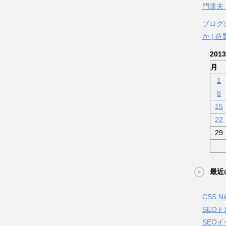
門達夫
ブログ
か | 
201
月
1
8
15
22
29
最近
CSS 
SEO
SEOイ