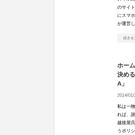
のサイト
にスマホ
が運営
続きを
ホー
決める
A」
2014/01/
私は一
れば、誰
越後屋呉
うポリ