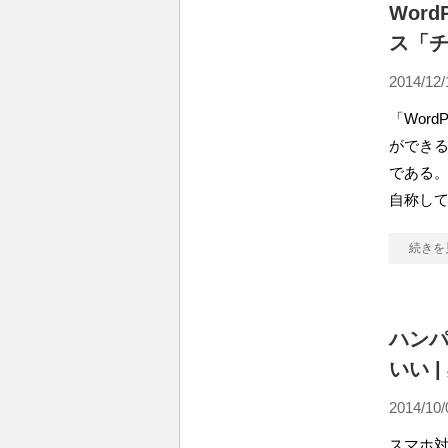
Word
ス「
2014/12/
「Wor
ができ
である。
自称し
続きを
ハン
いい 
2014/10/
スマホ対