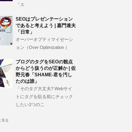
「ス
SEOはプレゼンテーション
であると考えよう | 嘉門達夫
「日常」
オーバーオプティマイゼーシ
ョン（Over Optimization ）
ブログのタグをSEOの観点
からどう扱うのが正解か | 佐
野元春「SHAME-君を汚し
たのは誰」
「そのタグ大丈夫? Webサイ
トにタグを貼る前にチェック
したい2つのこ
と見る