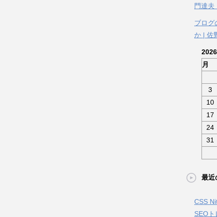
門達夫
ブログ
か | 
202
月
3
10
17
24
31
最近
CSS 
SEO