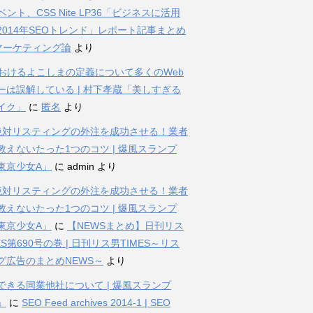
ベント、CSS Nite LP36「ビジネスに活用
2014年SEOトレンド」レポート記事まとめ
bマーケティング論
より
におけるよこしまの定義について多くのWeb
ーは誤解している | 村下孝蔵「美しすぎる
イク」
に
匿名
より
%絶対リスティングの外注を成功させる！業者
教えないたった1つのコツ | 爆風スランプ
東京少女A」
に
admin
より
%絶対リスティングの外注を成功させる！業者
教えないたった1つのコツ | 爆風スランプ
東京少女A」
に
【NEWSまとめ】日刊リス
ES第690号の巻 | 日刊リス男TIMES～リス
グ広告のまとめNEWS～
より
できる同業他社について | 爆風スランプ
」
に
SEO Feed archives 2014-1 | SEO