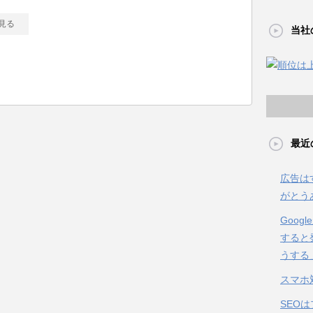
見る
当社
最近
広告は
がとう
Goo
すると
うする
スマホ
SEO