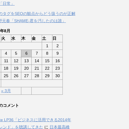
「日常」
のタグをSEOの観点からどう扱うのが正解
佐野元春「SHAME-君を汚したのは誰」
6年8月
火
水
木
金
土
日
1
2
4
5
6
7
8
9
11
12
13
14
15
16
18
19
20
21
22
23
25
26
27
28
29
30
« 3月
のコメント
Nite LP36「ビジネスに活用できる2014年
トレンド」を聴講してきた
に
日本最高峰