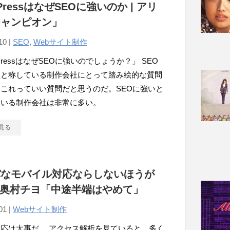
PressはなぜSEOに強いのか | アリ
チャンピオン」
10 |
SEO
,
Webサイト制作
dPressはなぜSEOに強いのでしょうか？」 SEO
ると称している制作会社にとって踏み絵的な質問
これっていい質問だと思うのだ。SEOに強いと
ている制作会社は非常に多い。
見る
パなモバイル対応ならしないほうが
| 奥村チヨ「中途半端はやめて」
01 |
Webサイト制作
応は大事だ。 アクセス解析を見ていると、多く