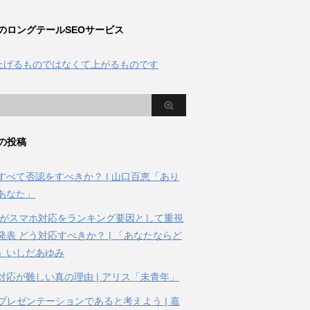
のロングテールSEOサービス
の投稿
すべて否認をすべきか？ | 山口百恵「あり
あなた」
gleがスマホ対応をランキング要因として重視
発表 どう対応すべきか？ | 「あなたならど
」いしだあゆみ
対応が難しい真の理由 | アリス「未青年」
はプレゼンテーションであると考えよう | 嘉